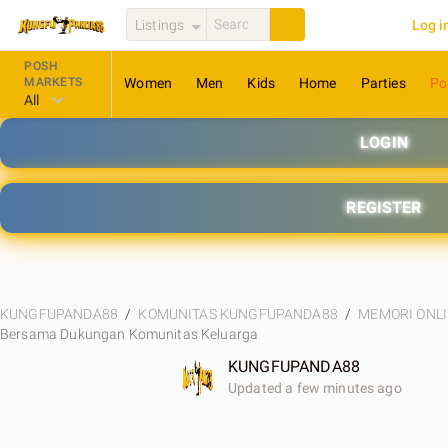
Listings
Log 
POSH
MARKETS
Women
Men
Kids
Home
Parties
Po
All
LOGIN
REGISTER
KUNGFUPANDA88
KOMUNITAS KUNGFUPANDA88
MEMORI ONL
Bersama Dukungan Komunitas Keluarga
KUNGFUPANDA88
Updated a few minutes ago